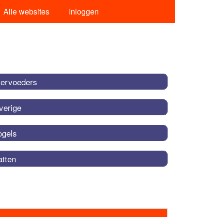
Alle websites
Inloggen
iervoeders
verige
ogels
atten