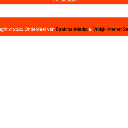
ight © 2023 Onderdeel van
BaakmanMedia
&
Vrolijk Internet S