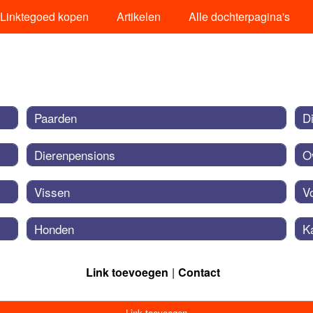
Linktegoed kopen
Artikelen
Alle dochterpagina's
Paarden
D
Dierenpensions
O
Vissen
V
Honden
K
Link toevoegen
Contact
Link toevoegen